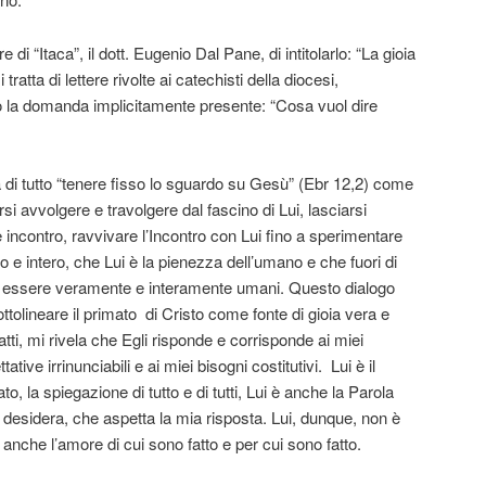
di “Itaca”, il dott. Eugenio Dal Pane, di intitolarlo: “La gioia
tratta di lettere rivolte ai catechisti della diocesi,
o la domanda implicitamente presente: “Cosa vuol dire
a di tutto “tenere fisso lo sguardo su Gesù” (Ebr 12,2) come
arsi avvolgere e travolgere dal fascino di Lui, lasciarsi
 incontro, ravvivare l’Incontro con Lui fino a sperimentare
o e intero, che Lui è la pienezza dell’umano e che fuori di
le essere veramente e interamente umani. Questo dialogo
ttolineare il primato
di Cristo come fonte di gioia vera e
fatti, mi rivela che Egli risponde e corrisponde ai miei
ative irrinunciabili e ai miei bisogni costitutivi.
Lui è il
ato, la spiegazione di tutto e di tutti, Lui è anche la Parola
desidera, che aspetta la mia risposta. Lui, dunque, non è
 anche l’amore di cui sono fatto e per cui sono fatto.