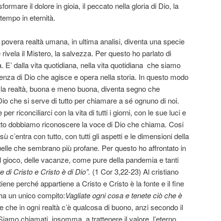
ormare il dolore in gioia, il peccato nella gloria di Dio, la
l tempo in eternità.
overa realtà umana, in ultima analisi, diventa una specie
vela il Mistero, la salvezza. Per questo ho parlato di
a. E’ dalla vita quotidiana, nella vita quotidiana
che siamo
enza di Dio che agisce e opera nella storia. In questo modo
tutta la realtà, buona e meno buona, diventa segno che
io che si serve di tutto per chiamare a sé ognuno di noi.
 riconciliarci con la vita di tutti i giorni, con le sue luci e
tto dobbiamo riconoscere la voce di Dio che chiama. Cosi
c’entra con tutto, con tutti gli aspetti e le dimensioni della
uelle che sembrano più profane. Per questo ho affrontato in
el gioco, delle vacanze, come pure della pandemia e tanti
e di Cristo e Cristo è di Dio”.
(1 Cor 3,22-23) Al cristiano
tiene perché appartiene a Cristo e Cristo è la fonte e il fine
e ha un unico compito:
Vagliate ogni cosa e tenete ciò che è
re che in ogni realtà c’è qualcosa di buono, anzi secondo il
 Siamo chiamati, insomma, a trattenere il valore, l’eterno,