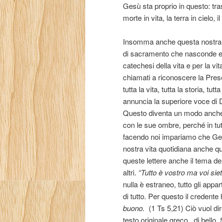
Gesù sta proprio in questo: trasf
morte in vita, la terra in cielo, i
Insomma anche questa nostra p
di sacramento che nasconde e ri
catechesi della vita e per la vit
chiamati a riconoscere la Pres
tutta la vita, tutta la storia, 
annuncia la superiore voce di D
Questo diventa un modo anche per
con le sue ombre, perché in tu
facendo noi impariamo che Gesù 
nostra vita quotidiana anche q
queste lettere anche il tema d
altri.
“Tutto è vostro ma voi siet
nulla è estraneo, tutto gli appar
di tutto. Per questo il credent
buono.
(1 Ts 5,21) Ciò vuol di
testo originale greco,
di bello.