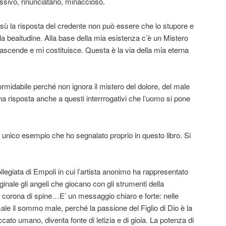
sivo, rinunciatario, minaccioso.
esù la risposta del credente non può essere che lo stupore e
 alla beaitudine. Alla base della mia esistenza c’è un Mistero
ascende e mi costituisce. Questa è la via della mia eterna
ormidabile perché non ignora il mistero del dolore, del male
a risposta anche a questi interrrogativi che l’uomo si pone
 unico esempio che ho segnalato proprio in questo libro. Si
ollegiata di Empoli in cui l’artista anonimo ha rappresentato
ginale gli angeli che giocano con gli strumenti della
o, corona di spine…E’ un messaggio chiaro e forte: nelle
male il sommo male, perché la passione del Figlio di Dio è la
to umano, diventa fonte di letizia e di gioia. La potenza di