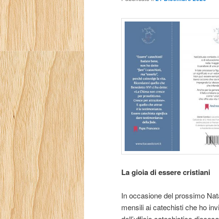
La gioia di essere cristiani
In occasione del prossimo Natal
mensili ai catechisti che ho inv
dell’ufficio catechistico dioces