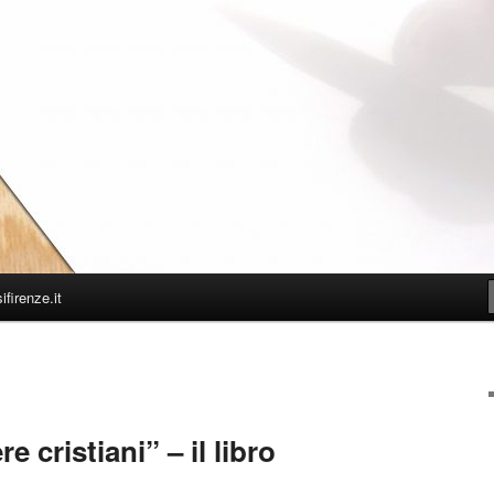
firenze.it
e cristiani” – il libro