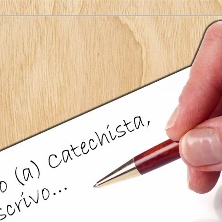
li Uffici di Curia
hista ti scrivo…