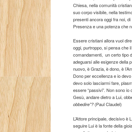
Chiesa, nella comunità cristia
suo corpo visibile, nella testimon
presenti ancora oggi fra noi, d
Presenza e una potenza che n
Essere cristiani allora vuol di
oggi, purtroppo, si pensa che il
comandamenti,
un certo tipo
adeguarsi alle esigenze della p
nuovo, è Grazia, è dono, è l’Am
Dono per eccellenza e io devo 
devo solo lasciarmi fare, plas
essere “passivi”. Non sono io 
Gesù, andare dietro a Lui, obbe
obbedire”?
(Paul Claudel)
L’Attore principale, decisivo è L
seguire Lui è la fonte della g