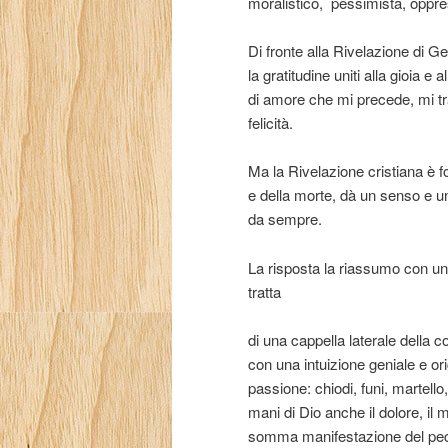
moralistico,
pessimista, oppres
Di fronte alla Rivelazione di G
la gratitudine uniti alla gioia e
di amore che mi precede, mi tr
felicità.
Ma la Rivelazione cristiana è f
e della morte, dà un senso e un
da sempre.
La risposta la riassumo con un
tratta
di una cappella laterale della c
con una intuizione geniale e ori
passione: chiodi, funi, martell
mani di Dio anche il dolore, il 
somma manifestazione del pecca