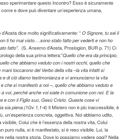
 posso sperimentare questo Incontro? Esso è sicuramente
a come e dove può diventare un’esperienza umana,
d’Aosta dice molto significativamente: “
O Signore, tu sei il
non ti ho mai visto….sono stato fatto per vederti e non ho
ato fatto”.
(S. Ansemo d’Aosta, Proslogion, BUR p. 71) Ci
prologo della sua prima lettera:”
Quello che era da principio,
uello che abbiamo veduto con i nostri occhi, quello che
ni toccarono del Verbo della vita –la vita infatti si
a e di ciò diamo testimonianza e vi annunciamo la vita
 e che si manifestò a noi –,
quello che abbiamo veduto e
 a voi, perché anche voi siate in comunione con noi. E la
e e con il Figlio suo, Gesù Cristo. Queste cose vi
ia sia piena.(1Gv 1,1-4)
Il Mistero non è più inaccessibile, è
, un’esperienza concreta, oggettiva. Noi abbiamo udito,
a visibile, Colui che è l’essenza della nostra vita, Colui
uro nulla, si è manifestato, si è reso visibile. Lui, la
pre nella nostra storia. Dove lo possiamo vedere oggi? Nella