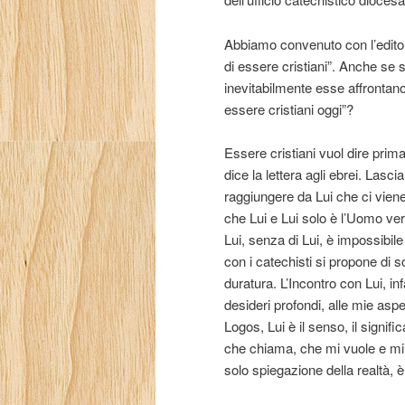
Abbiamo convenuto con l’editore 
di essere cristiani”. Anche se si 
inevitabilmente esse affrontan
essere cristiani oggi”?
Essere cristiani vuol dire prim
dice la lettera agli ebrei. Lasci
raggiungere da Lui che ci viene
che Lui e Lui solo è l’Uomo ver
Lui, senza di Lui, è impossibi
con i catechisti si propone di so
duratura. L’Incontro con Lui, in
desideri profondi, alle mie aspett
Logos, Lui è il senso, il signific
che chiama, che mi vuole e mi 
solo spiegazione della realtà, è