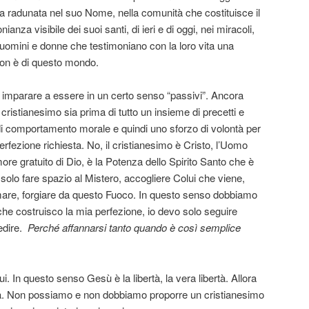
na radunata nel suo Nome, nella comunità che costituisce il
ianza visibile dei suoi santi, di ieri e di oggi, nei miracoli,
i uomini e donne che testimoniano con la loro vita una
on è di questo mondo.
re imparare a essere in un certo senso “passivi”. Ancora
 cristianesimo sia prima di tutto un insieme di precetti e
 di comportamento morale e quindi uno sforzo di volontà per
erfezione richiesta. No, il cristianesimo è Cristo, l’Uomo
ore gratuito di Dio, è la Potenza dello Spirito Santo che è
solo fare spazio al Mistero, accogliere Colui che viene,
mare, forgiare da questo Fuoco. In questo senso dobbiamo
che costruisco la mia perfezione, io devo solo seguire
dire.
Perché affannarsi tanto quando è così semplice
ui. In questo senso Gesù è la libertà, la vera libertà. Allora
ioia. Non possiamo e non dobbiamo proporre un cristianesimo