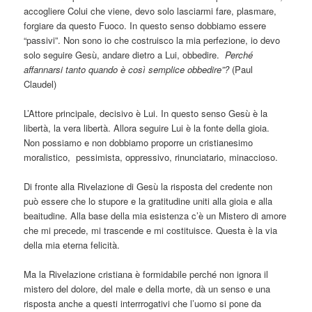
accogliere Colui che viene, devo solo lasciarmi fare, plasmare,
forgiare da questo Fuoco. In questo senso dobbiamo essere
“passivi”. Non sono io che costruisco la mia perfezione, io devo
solo seguire Gesù, andare dietro a Lui, obbedire.
Perché
affannarsi tanto quando è così semplice obbedire”?
(Paul
Claudel)
L’Attore principale, decisivo è Lui. In questo senso Gesù è la
libertà, la vera libertà. Allora seguire Lui è la fonte della gioia.
Non possiamo e non dobbiamo proporre un cristianesimo
moralistico,
pessimista, oppressivo, rinunciatario, minaccioso.
Di fronte alla Rivelazione di Gesù la risposta del credente non
può essere che lo stupore e la gratitudine uniti alla gioia e alla
beaitudine. Alla base della mia esistenza c’è un Mistero di amore
che mi precede, mi trascende e mi costituisce. Questa è la via
della mia eterna felicità.
Ma la Rivelazione cristiana è formidabile perché non ignora il
mistero del dolore, del male e della morte, dà un senso e una
risposta anche a questi interrrogativi che l’uomo si pone da