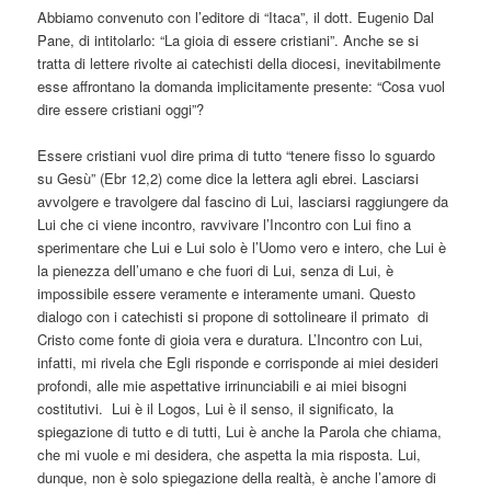
Abbiamo convenuto con l’editore di “Itaca”, il dott. Eugenio Dal
Pane, di intitolarlo: “La gioia di essere cristiani”. Anche se si
tratta di lettere rivolte ai catechisti della diocesi, inevitabilmente
esse affrontano la domanda implicitamente presente: “Cosa vuol
dire essere cristiani oggi”?
Essere cristiani vuol dire prima di tutto “tenere fisso lo sguardo
su Gesù” (Ebr 12,2) come dice la lettera agli ebrei. Lasciarsi
avvolgere e travolgere dal fascino di Lui, lasciarsi raggiungere da
Lui che ci viene incontro, ravvivare l’Incontro con Lui fino a
sperimentare che Lui e Lui solo è l’Uomo vero e intero, che Lui è
la pienezza dell’umano e che fuori di Lui, senza di Lui, è
impossibile essere veramente e interamente umani. Questo
dialogo con i catechisti si propone di sottolineare il primato
di
Cristo come fonte di gioia vera e duratura. L’Incontro con Lui,
infatti, mi rivela che Egli risponde e corrisponde ai miei desideri
profondi, alle mie aspettative irrinunciabili e ai miei bisogni
costitutivi.
Lui è il Logos, Lui è il senso, il significato, la
spiegazione di tutto e di tutti, Lui è anche la Parola che chiama,
che mi vuole e mi desidera, che aspetta la mia risposta. Lui,
dunque, non è solo spiegazione della realtà, è anche l’amore di