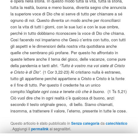
e opera nella storia. In questo modo tutta la vita, tutta la storia,
tutta la realtà, buona e meno buona, diventa segno che annuncia
la superiore voce di Dio che si serve di tutto per chiamare a sé
ognuno di noi. Questo diventa un modo anche per riconciliarci
con la vita di tutti i giorni, con le sue luci e con le sue ombre,
perché in tutto dobbiamo riconoscere la voce di Dio che chiama.
Cosi facendo noi impariamo che Gesù c’entra con tutto, con tutti
gli aspetti e le dimensioni della nostra vita quotidiana anche
quelle che sembrano più profane. Per questo ho affrontato in
queste lettere anche il tema del gioco, delle vacanze, come pure
della pandemia e tanti altri.
“Tutto è vostro ma voi siete di Cristo
e Cristo è di Dio”.
(1 Cor 3,22-23) Al cristiano nulla è estraneo,
tutto gli appartiene perché appartiene a Cristo e Cristo è la fonte
e il fine di tutto. Per questo il credente ha un unico
compito:
Vagliate ogni cosa e tenete ciò che è buono.
(1 Ts 5,21)
Ciò vuol dire che in ogni realtà c’è qualcosa di buono, anzi
secondo il testo originale greco,
di bello. Siamo chiamati,
insomma, a trattenere il valore, l’eterno, presente in tutte le cose.
Questo articolo è stato pubblicato in
Senza categoria
da
catechistico
. Aggiungi il
permalink
ai segnalibri.