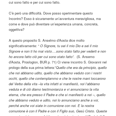
cui sono fatto e per cui sono fatto.
C’è però una difficoltà. Dove posso sperimentare questo
Incontro? Esso è sicuramente un’avventura meravigliosa, ma
come e dove può diventare un’esperienza umana, concreta,
oggettiva?
A questo proposito S. Anselmo d’Aosta dice molto
significativamente: “
O Signore, tu sei il mio Dio e sei il mio
Signore e non ti ho mai visto….sono stato fatto per vederti e non
ho ancora fatto ciò per cui sono stato fatto”.
(S. Ansemo
d’Aosta, Proslogion, BUR p. 71) Ci viene incontro S. Giovanni nel
prologo della sua prima lettera:”
Quello che era da principio, quello
che noi abbiamo udito, quello che abbiamo veduto con i nostri
occhi, quello che contemplammo e che le nostre mani toccarono
del Verbo della vita –la vita infatti si manifestò, noi l’abbiamo
veduta e di ciò diamo testimonianza e vi annunciamo la vita
eterna, che era presso il Padre e che si manifestò a noi –,
quello
che abbiamo veduto e udito, noi lo annunciamo anche a voi,
perché anche voi siate in comunione con noi. E la nostra
comunione è con il Padre e con il Figlio suo, Gesù Cristo. Queste