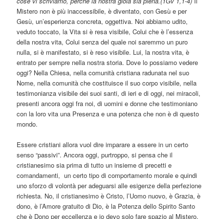
cose vi scriviamo, perché la nostra gioia sia piena.(1Gv 1,1-4)
Il
Mistero non è più inaccessibile, è diventato, con Gesù e per
Gesù, un’esperienza concreta, oggettiva. Noi abbiamo udito,
veduto toccato, la Vita si è resa visibile, Colui che è l’essenza
della nostra vita, Colui senza del quale noi saremmo un puro
nulla, si è manifestato, si è reso visibile. Lui, la nostra vita, è
entrato per sempre nella nostra storia. Dove lo possiamo vedere
oggi? Nella Chiesa, nella comunità cristiana radunata nel suo
Nome, nella comunità che costituisce il suo corpo visibile, nella
testimonianza visibile dei suoi santi, di ieri e di oggi, nei miracoli,
presenti ancora oggi fra noi, di uomini e donne che testimoniano
con la loro vita una Presenza e una potenza che non è di questo
mondo.
Essere cristiani allora vuol dire imparare a essere in un certo
senso “passivi”. Ancora oggi, purtroppo, si pensa che il
cristianesimo sia prima di tutto un insieme di precetti e
comandamenti,
un certo tipo di comportamento morale e quindi
uno sforzo di volontà per adeguarsi alle esigenze della perfezione
richiesta. No, il cristianesimo è Cristo, l’Uomo nuovo, è Grazia, è
dono, è l’Amore gratuito di Dio, è la Potenza dello Spirito Santo
che è Dono per eccellenza e io devo solo fare spazio al Mistero,