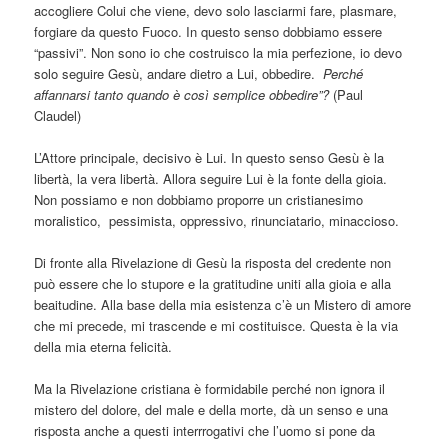
accogliere Colui che viene, devo solo lasciarmi fare, plasmare,
forgiare da questo Fuoco. In questo senso dobbiamo essere
“passivi”. Non sono io che costruisco la mia perfezione, io devo
solo seguire Gesù, andare dietro a Lui, obbedire.
Perché
affannarsi tanto quando è così semplice obbedire”?
(Paul
Claudel)
L’Attore principale, decisivo è Lui. In questo senso Gesù è la
libertà, la vera libertà. Allora seguire Lui è la fonte della gioia.
Non possiamo e non dobbiamo proporre un cristianesimo
moralistico,
pessimista, oppressivo, rinunciatario, minaccioso.
Di fronte alla Rivelazione di Gesù la risposta del credente non
può essere che lo stupore e la gratitudine uniti alla gioia e alla
beaitudine. Alla base della mia esistenza c’è un Mistero di amore
che mi precede, mi trascende e mi costituisce. Questa è la via
della mia eterna felicità.
Ma la Rivelazione cristiana è formidabile perché non ignora il
mistero del dolore, del male e della morte, dà un senso e una
risposta anche a questi interrrogativi che l’uomo si pone da