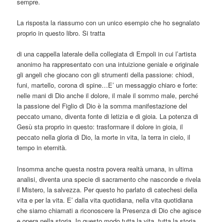
sempre.
La risposta la riassumo con un unico esempio che ho segnalato
proprio in questo libro. Si tratta
di una cappella laterale della collegiata di Empoli in cui l’artista
anonimo ha rappresentato con una intuizione geniale e originale
gli angeli che giocano con gli strumenti della passione: chiodi,
funi, martello, corona di spine…E’ un messaggio chiaro e forte:
nelle mani di Dio anche il dolore, il male il sommo male, perché
la passione del Figlio di Dio è la somma manifestazione del
peccato umano, diventa fonte di letizia e di gioia. La potenza di
Gesù sta proprio in questo: trasformare il dolore in gioia, il
peccato nella gloria di Dio, la morte in vita, la terra in cielo, il
tempo in eternità.
Insomma anche questa nostra povera realtà umana, in ultima
analisi, diventa una specie di sacramento che nasconde e rivela
il Mistero, la salvezza. Per questo ho parlato di catechesi della
vita e per la vita. E’ dalla vita quotidiana, nella vita quotidiana
che siamo chiamati a riconoscere la Presenza di Dio che agisce
e opera nella storia. In questo modo tutta la vita, tutta la storia,