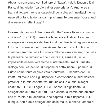
Abbiamo convenuto con l’editore di “Itaca”, il dott. Eugenio Dal
Pane, di intitolarlo: “La gioia di essere cristiani”. Anche se si
tratta di lettere rivolte ai catechisti della diocesi, inevitabilmente
esse affrontano la domanda implicitamente presente: “Cosa vuol
dire essere cristiani oggi”?
Essere cristiani vuol dire prima di tutto “tenere fisso lo sguardo
su Gesù” (Ebr 12,2) come dice la lettera agli ebrei. Lasciarsi
avvolgere e travolgere dal fascino di Lui, lasciarsi raggiungere da
Lui che ci viene incontro, ravvivare l’Incontro con Lui fino a
sperimentare che Lui e Lui solo è l’Uomo vero e intero, che Lui è
la pienezza dell’umano e che fuori di Lui, senza di Lui, è
impossibile essere veramente e interamente umani. Questo
dialogo con i catechisti si propone di sottolineare il primato
di
Cristo come fonte di gioia vera e duratura. L’Incontro con Lui,
infatti, mi rivela che Egli risponde e corrisponde ai miei desideri
profondi, alle mie aspettative irrinunciabili e ai miei bisogni
costitutivi.
Lui è il Logos, Lui è il senso, il significato, la
spiegazione di tutto e di tutti, Lui è anche la Parola che chiama,
che mi vuole e mi desidera, che aspetta la mia risposta. Lui,
dunque, non è solo spiegazione della realtà, è anche l’amore di