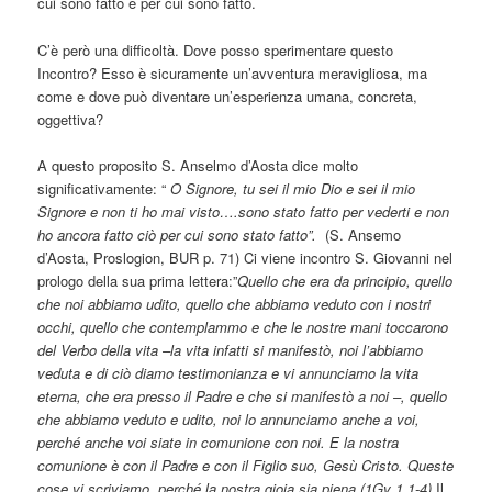
cui sono fatto e per cui sono fatto.
C’è però una difficoltà. Dove posso sperimentare questo
Incontro? Esso è sicuramente un’avventura meravigliosa, ma
come e dove può diventare un’esperienza umana, concreta,
oggettiva?
A questo proposito S. Anselmo d’Aosta dice molto
significativamente: “
O Signore, tu sei il mio Dio e sei il mio
Signore e non ti ho mai visto….sono stato fatto per vederti e non
ho ancora fatto ciò per cui sono stato fatto”.
(S. Ansemo
d’Aosta, Proslogion, BUR p. 71) Ci viene incontro S. Giovanni nel
prologo della sua prima lettera:”
Quello che era da principio, quello
che noi abbiamo udito, quello che abbiamo veduto con i nostri
occhi, quello che contemplammo e che le nostre mani toccarono
del Verbo della vita –la vita infatti si manifestò, noi l’abbiamo
veduta e di ciò diamo testimonianza e vi annunciamo la vita
eterna, che era presso il Padre e che si manifestò a noi –,
quello
che abbiamo veduto e udito, noi lo annunciamo anche a voi,
perché anche voi siate in comunione con noi. E la nostra
comunione è con il Padre e con il Figlio suo, Gesù Cristo. Queste
cose vi scriviamo, perché la nostra gioia sia piena.(1Gv 1,1-4)
Il