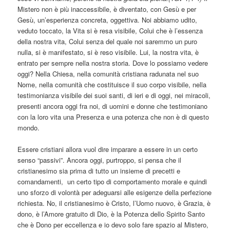
Mistero non è più inaccessibile, è diventato, con Gesù e per
Gesù, un’esperienza concreta, oggettiva. Noi abbiamo udito,
veduto toccato, la Vita si è resa visibile, Colui che è l’essenza
della nostra vita, Colui senza del quale noi saremmo un puro
nulla, si è manifestato, si è reso visibile. Lui, la nostra vita, è
entrato per sempre nella nostra storia. Dove lo possiamo vedere
oggi? Nella Chiesa, nella comunità cristiana radunata nel suo
Nome, nella comunità che costituisce il suo corpo visibile, nella
testimonianza visibile dei suoi santi, di ieri e di oggi, nei miracoli,
presenti ancora oggi fra noi, di uomini e donne che testimoniano
con la loro vita una Presenza e una potenza che non è di questo
mondo.
Essere cristiani allora vuol dire imparare a essere in un certo
senso “passivi”. Ancora oggi, purtroppo, si pensa che il
cristianesimo sia prima di tutto un insieme di precetti e
comandamenti,
un certo tipo di comportamento morale e quindi
uno sforzo di volontà per adeguarsi alle esigenze della perfezione
richiesta. No, il cristianesimo è Cristo, l’Uomo nuovo, è Grazia, è
dono, è l’Amore gratuito di Dio, è la Potenza dello Spirito Santo
che è Dono per eccellenza e io devo solo fare spazio al Mistero,