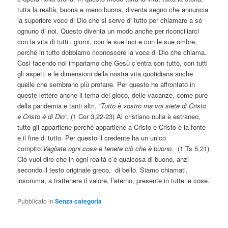
tutta la realtà, buona e meno buona, diventa segno che annuncia
la superiore voce di Dio che si serve di tutto per chiamare a sé
ognuno di noi. Questo diventa un modo anche per riconciliarci
con la vita di tutti i giorni, con le sue luci e con le sue ombre,
perché in tutto dobbiamo riconoscere la voce di Dio che chiama.
Cosi facendo noi impariamo che Gesù c’entra con tutto, con tutti
gli aspetti e le dimensioni della nostra vita quotidiana anche
quelle che sembrano più profane. Per questo ho affrontato in
queste lettere anche il tema del gioco, delle vacanze, come pure
della pandemia e tanti altri.
“Tutto è vostro ma voi siete di Cristo
e Cristo è di Dio”.
(1 Cor 3,22-23) Al cristiano nulla è estraneo,
tutto gli appartiene perché appartiene a Cristo e Cristo è la fonte
e il fine di tutto. Per questo il credente ha un unico
compito:
Vagliate ogni cosa e tenete ciò che è buono.
(1 Ts 5,21)
Ciò vuol dire che in ogni realtà c’è qualcosa di buono, anzi
secondo il testo originale greco,
di bello. Siamo chiamati,
insomma, a trattenere il valore, l’eterno, presente in tutte le cose.
Pubblicato in
Senza categoria